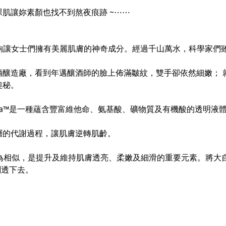
肌讓妳素顏也找不到熬夜痕跡 ~⋯⋯
始尋找能夠讓女士們擁有美麗肌膚的神奇成分。經過千山萬水，科學
酒釀造廠，看到年邁釀酒師的臉上佈滿皺紋，雙手卻依然細嫩； 
奧秘。
era™是一種蘊含豐富維他命、氨基酸、礦物質及有機酸的透明液
層的代謝過程，讓肌膚逆轉肌齡。
 成分極為相似，是提升及維持肌膚透亮、柔嫩及細滑的重要元素。將大自
剔透下去。