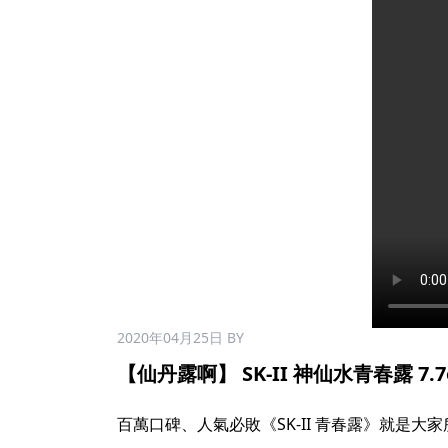
2020年04月25日
BY
【仙丹露啊】 SK-II 神仙水青春露 7.7oz
百萬口碑、人氣必敗《SK-II 青春露》就是大家所謂