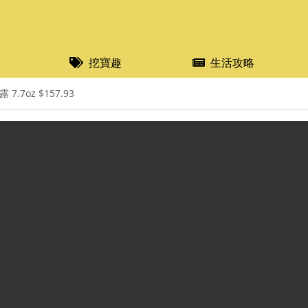
挖寶趣
生活攻略
.7oz $157.93