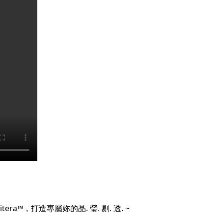
a™，打造專屬妳的晶. 瑩. 剔. 透. ~