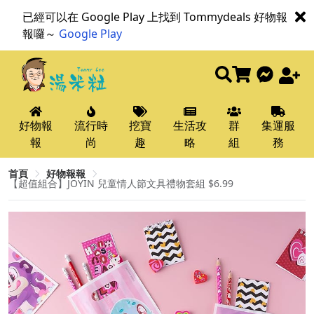
已經可以在 Google Play 上找到 Tommydeals 好物報
報囉～
Google Play
好物報
流行時
挖寶
生活攻
群
集運服
報
尚
趣
略
組
務
首頁
好物報報
【超值組合】JOYIN 兒童情人節文具禮物套組 $6.99