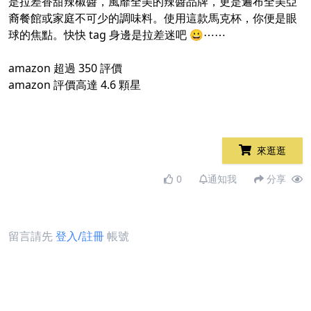
是拉差香甜辣椒醬，風靡全美的辣醬品牌，更是遍布全美亞
裔餐館或家庭不可少的調味料。使用這款馬克杯，你便是眼
球的焦點。快快 tag 身邊是拉差迷吧 😀⋯⋯
amazon 超過 350 評價
amazon 評價高達 4.6 顆星
來逛逛
0
通知我
分享
留言請先
登入/註冊
帳號