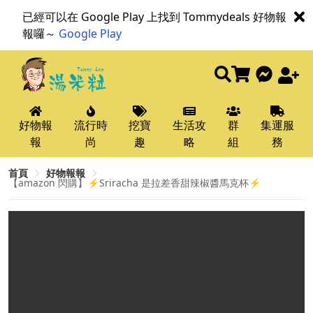
已經可以在 Google Play 上找到 Tommydeals 好物報
報囉～
Google Play
好物報
流行時
挖寶
生活攻
群
集運服
報
尚
趣
略
組
務
首頁
好物報報
【amazon 閃購】⚡Sriracha 是拉差香甜辣椒醬馬克杯⚡