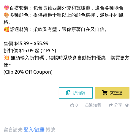
💖百搭套裝：包含長袖西裝外套和寬腿褲，適合各種場合。
🎨多種顏色：提供超過十種以上的顏色選擇，滿足不同風
格。
🥰舒適材質：柔軟又有型，讓你穿著自在又自信。
售價 $45.99 ~ $55.99
折扣價 $16.09 起 (2 PCS)
💥 無須輸入折扣碼，結帳時系統會自動抵扣優惠，購買更方
便~
(Clip 20% Off Coupon)
折扣碼
來逛逛
0
通知我
分享
留言請先
登入/註冊
帳號