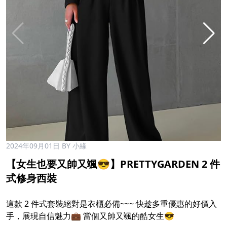
2024年09月01日
BY 小緣
【女生也要又帥又颯😎】PRETTYGARDEN 2 件
式修身西裝
這款 2 件式套裝絕對是衣櫃必備~~~ 快趁多重優惠的好價入
手，展現自信魅力💼 當個又帥又颯的酷女生😎