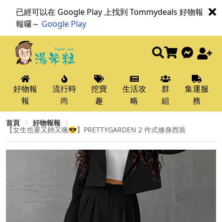
已經可以在 Google Play 上找到 Tommydeals 好物報
報囉～
Google Play
好物報
流行時
挖寶
生活攻
群
集運服
報
尚
趣
略
組
務
首頁
好物報報
【女生也要又帥又颯😎】PRETTYGARDEN 2 件式修身西裝