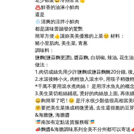
老少都愛🤩冷熱皆宜👍
♨️鮮香的油淋小鮮肉
還是
❄️清爽的涼拌小鮮肉
都是讓味蕾蹦發的驚艷
簡單方便👍讓妳美美優雅的上菜😊 材料：
豬小里肌肉, 美生菜, 青蔥
調味料：
鹽麴(鹽蒜麴更讚), 醬蒜麴, 白胡椒, 辣油, 花生油
做法：
1.肉切成絲先用少許鹽麴或鹽蒜麴醃20分鐘,
2.水滾後轉小火, 肉輕放入滾水中, 用筷子
*千萬不要用滾水煮肉絲！ 是用浮水魚丸的概念
3.美生菜切粗絲鋪底, 燙好的肉絲放上面, 再
😀夠簡單了吧 ! 😊 是汗水很少顏值很高相當美味
🤗要把美生菜換成稍微燙過, 去生還很脆的豆
&海膽鹽, 海膽醬
🎏南加有定點送貨服務喔🎏
📣麴醬&海膽調味系列全美不分州都可以寄送