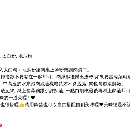
, 太白粉, 地瓜粉
 後入太白粉＋地瓜粉讓肉裹上薄粉漿讓肉滑口。
稍微輕輕撥散不要黏在一起即可。肉浮起後撈出瀝乾(如果要當涼菜就
, 中高溫的水來泡肉絲這樣粉漿才不會脫落, 肉也會超級鮮嫩。
依續放蔥絲, 淋上醬蒜麴跟少許辣油, 一點白胡椒最後再淋上熱油即
的一道菜喔 ! ❤️
芽也很搭喔👍萬用麴醬也可以自由搭配自創美味喔❤️美味總是不設
