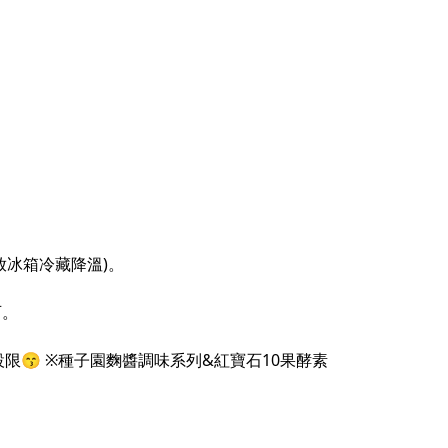
放冰箱冷藏降溫)。
可。
限😙 ※種子園麴醬調味系列&紅寶石10果酵素