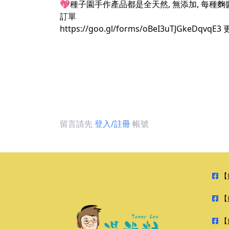
💖種子園手作產品都是全天然, 無添加, 每
訂單
https://goo.gl/forms/oBeI3uTJGkeDqvqE3
留言請先
登入/註冊
帳號
【
【
【