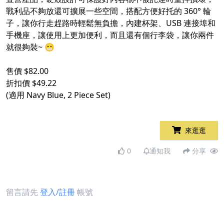
戰利品不夠放還可擴展一些空間，搭配方便好托的 360° 輪
子，讓你行走趕路時輕鬆無負擔，內建杯架、USB 連接埠和
手機座，讓使用上更加便利，而且還有個行李袋，讓你兩件
就很夠裝~ 😁
售價 $82.00
折扣價 $49.22
(適用 Navy Blue, 2 Piece Set)
來逛逛
0
通知我
分享
留言請先
登入/註冊
帳號