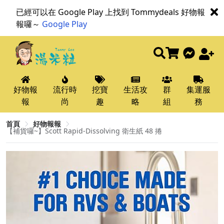
已經可以在 Google Play 上找到 Tommydeals 好物報
報囉～
Google Play
好物報
流行時
挖寶
生活攻
群
集運服
報
尚
趣
略
組
務
首頁
好物報報
【補貨囉~】Scott Rapid-Dissolving 衛生紙 48 捲