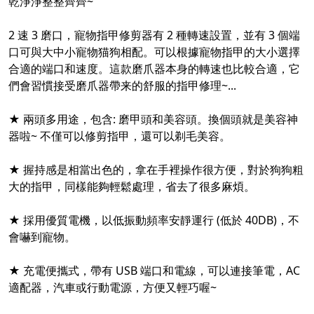
乾淨淨整整齊齊~
2 速 3 磨口，寵物指甲修剪器有 2 種轉速設置，並有 3 個端
口可與大中小寵物猫狗相配。可以根據寵物指甲的大小選擇
合適的端口和速度。這款磨爪器本身的轉速也比較合適，它
們會習慣接受磨爪器帶来的舒服的指甲修理~...
★ 兩頭多用途，包含: 磨甲頭和美容頭。換個頭就是美容神
器啦~ 不僅可以修剪指甲，還可以剃毛美容。
★ 握持感是相當出色的，拿在手裡操作很方便，對於狗狗粗
大的指甲，同樣能夠輕鬆處理，省去了很多麻煩。
★ 採用優質電機，以低振動頻率安靜運行 (低於 40DB)，不
會嚇到寵物。
★ 充電便攜式，帶有 USB 端口和電線，可以連接筆電，AC
適配器，汽車或行動電源，方便又輕巧喔~