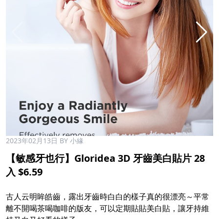
2023年02月13日
BY 小緣
【敏感牙也行】Gloridea 3D 牙齒美白貼片 28
入 $6.59
古人云明眸皓齒，露出牙齒時白白的樣子真的很漂亮～平常
離不開喝茶喝咖啡的版友，可以定期貼貼美白貼，讓牙持維