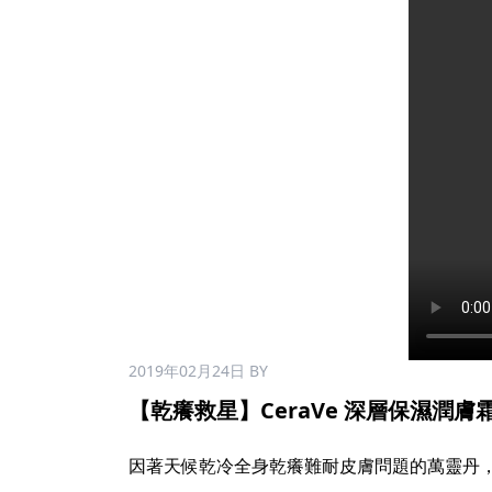
2019年02月24日
BY
【乾癢救星】CeraVe 深層保濕潤膚霜 大瓶
因著天候乾冷全身乾癢難耐皮膚問題的萬靈丹，