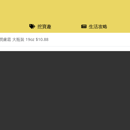
挖寶趣
生活攻略
霜 大瓶裝 19oz $10.88