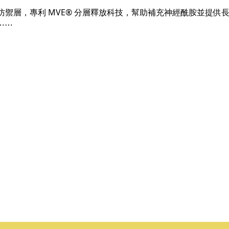
防禦層，專利 MVE® 分層釋放科技，幫助補充神經酰胺並提供長效保濕
⋯⋯