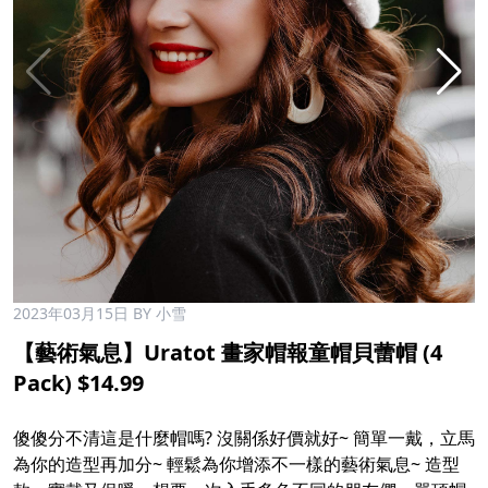
2023年03月15日
BY 小雪
【藝術氣息】Uratot 畫家帽報童帽貝蕾帽 (4
Pack) $14.99
傻傻分不清這是什麼帽嗎? 沒關係好價就好~ 簡單一戴，立馬
為你的造型再加分~ 輕鬆為你增添不一樣的藝術氣息~ 造型