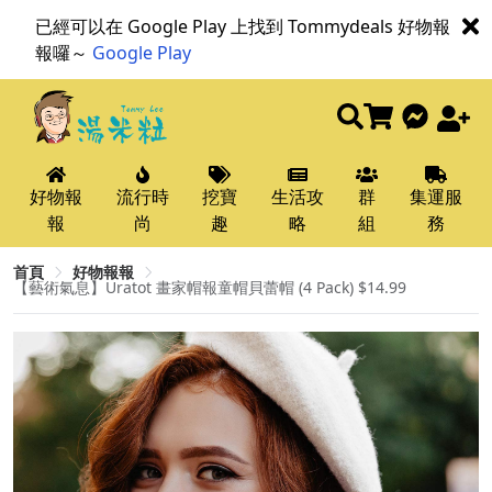
已經可以在 Google Play 上找到 Tommydeals 好物報
報囉～
Google Play
好物報
流行時
挖寶
生活攻
群
集運服
報
尚
趣
略
組
務
首頁
好物報報
【藝術氣息】Uratot 畫家帽報童帽貝蕾帽 (4 Pack) $14.99