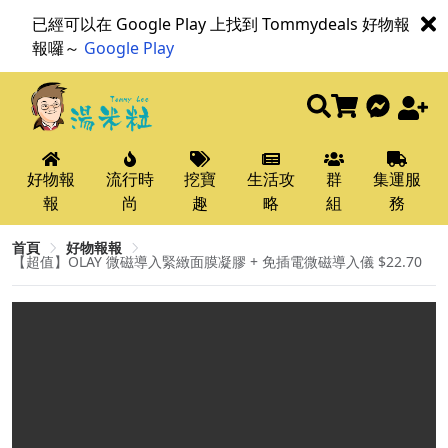
已經可以在 Google Play 上找到 Tommydeals 好物報
報囉～
Google Play
好物報
流行時
挖寶
生活攻
群
集運服
報
尚
趣
略
組
務
首頁
好物報報
【超值】OLAY 微磁導入緊緻面膜凝膠 + 免插電微磁導入儀 $22.70