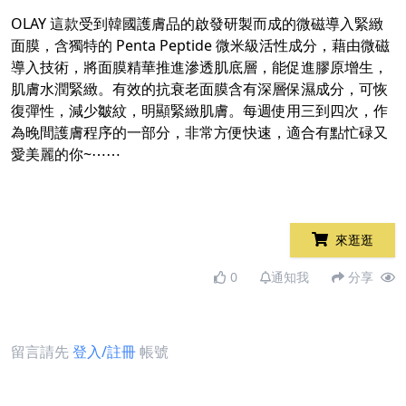
OLAY 這款受到韓國護膚品的啟發研製而成的微磁導入緊緻
面膜，含獨特的 Penta Peptide 微米級活性成分，藉由微磁
導入技術，將面膜精華推進滲透肌底層，能促進膠原增生，
肌膚水潤緊緻。有效的抗衰老面膜含有深層保濕成分，可恢
復彈性，減少皺紋，明顯緊緻肌膚。每週使用三到四次，作
為晚間護膚程序的一部分，非常方便快速，適合有點忙碌又
愛美麗的你~⋯⋯
來逛逛
0
通知我
分享
留言請先
登入/註冊
帳號