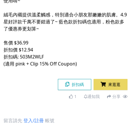
使用唷~
絨毛內襯提供溫柔觸感，特別適合小朋友那嫩嫩的肌膚。4.9
星好評款千萬不要錯過了~ 藍色款折扣碼也適用，粉色款多
了優惠券更划算~
售價 $36.99
折扣價 $12.94
折扣碼: 503M2WLF
(適用 pink + Clip 15% Off Coupon)
折扣碼
來逛逛
1
通知我
分享
留言請先
登入/註冊
帳號