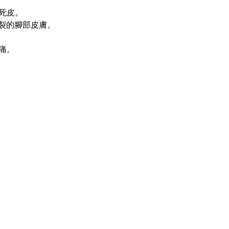
死皮。
龜裂的腳部皮膚。
痛。