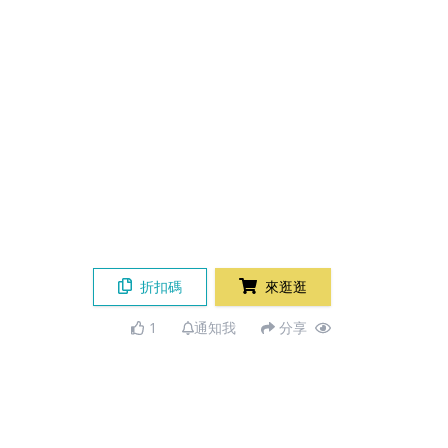
折扣碼
來逛逛
1
通知我
分享