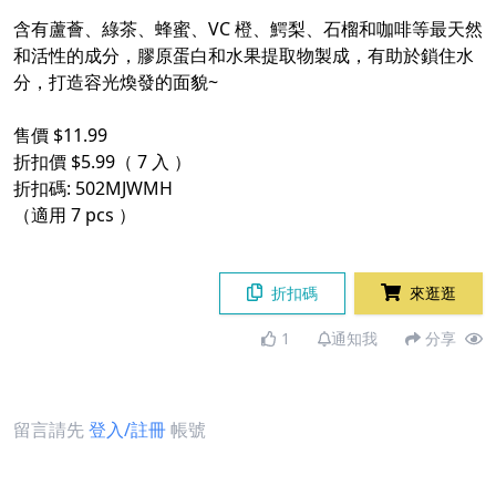
含有蘆薈、綠茶、蜂蜜、VC 橙、鰐梨、石榴和咖啡等最天然
和活性的成分，膠原蛋白和水果提取物製成，有助於鎖住水
分，打造容光煥發的面貌~
售價 $11.99
折扣價 $5.99（ 7 入 ）
折扣碼: 502MJWMH
（適用 7 pcs ）
折扣碼
來逛逛
1
通知我
分享
留言請先
登入/註冊
帳號