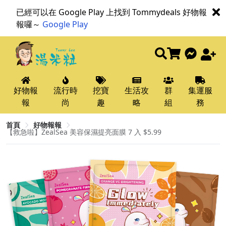
已經可以在 Google Play 上找到 Tommydeals 好物報
報囉～
Google Play
好物報
流行時
挖寶
生活攻
群
集運服
報
尚
趣
略
組
務
首頁
好物報報
【救急啦】ZealSea 美容保濕提亮面膜 7 入 $5.99