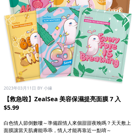
2023年03月11日
BY 小緣
【救急啦】ZealSea 美容保濕提亮面膜 7 入
$5.99
白色情人節倒數嘍～準備跟情人來個甜甜夜晚嗎？天天敷上
面膜讓當天肌膚能乖乖，情人才能再靠近一點唷～