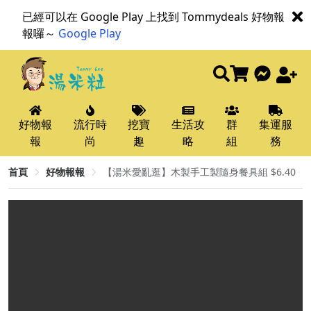
已經可以在 Google Play 上找到 Tommydeals 好物報
報囉～
Google Play
好物報
流行時
挖寶
生活攻
群
集運服
報
尚
趣
略
組
務
首頁
好物報報
【湯米愛亂逛】木製手工製隨身餐具組 $6.40