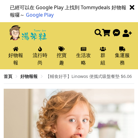
已經可以在 Google Play 上找到 Tommydeals 好物報
報囉～
Google Play
好物報
流行時
挖寶
生活攻
群
集運服
報
尚
趣
略
組
務
首頁
好物報報
【輔食好手】Linowos 便攜式吸盤餐墊 $6.06