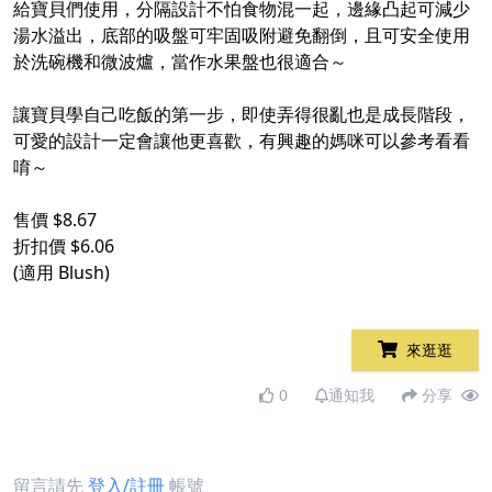
給寶貝們使用，分隔設計不怕食物混一起，邊緣凸起可減少
湯水溢出，底部的吸盤可牢固吸附避免翻倒，且可安全使用
於洗碗機和微波爐，當作水果盤也很適合～
讓寶貝學自己吃飯的第一步，即使弄得很亂也是成長階段，
可愛的設計一定會讓他更喜歡，有興趣的媽咪可以參考看看
唷～
售價 $8.67
折扣價 $6.06
(適用 Blush)
來逛逛
0
通知我
分享
留言請先
登入/註冊
帳號