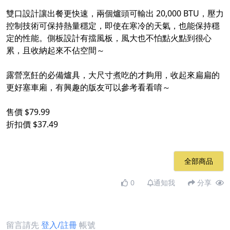
雙口設計讓出餐更快速，兩個爐頭可輸出 20,000 BTU，壓力
控制技術可保持熱量穩定，即使在寒冷的天氣，也能保持穩
定的性能。側板設計有擋風板，風大也不怕點火點到很心
累，且收納起來不佔空間～
露營烹飪的必備爐具，大尺寸煮吃的才夠用，收起來扁扁的
更好塞車廂，有興趣的版友可以參考看看唷～
售價 $79.99
折扣價 $37.49
全部商品
0
通知我
分享
留言請先
登入/註冊
帳號