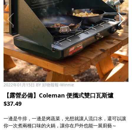
2022年01月15日
BY 好物報報-Winnie
【露營必備】Coleman 便攜式雙口瓦斯爐
$37.49
一邊是牛排，一邊是烤蔬菜，光想就讓人流口水，還可以讓
你一次煮兩種口味的火鍋，讓你在戶外也能一展廚藝～