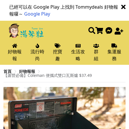
已經可以在 Google Play 上找到 Tommydeals 好物報
報囉～
Google Play
好物報
流行時
挖寶
生活攻
群
集運服
報
尚
趣
略
組
務
首頁
好物報報
【露營必備】Coleman 便攜式雙口瓦斯爐 $37.49