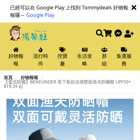
已經可以在 Google Play 上找到 Tommydeals 好物報
報囉～
Google Play
好物報
流行時
挖寶
生活攻
群
集運服
報
尚
趣
略
組
務
首頁
好物報報
【靈活防曬】BENEUNDER 蕉下新款凉感雙面渔夫防曬帽 UPF50+
$19.59 起