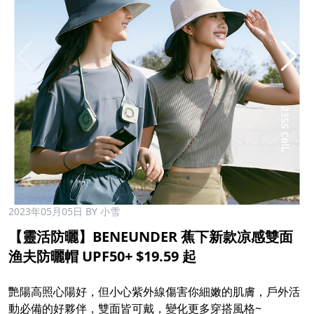
2023年05月05日
BY 小雪
【靈活防曬】BENEUNDER 蕉下新款凉感雙面
渔夫防曬帽 UPF50+ $19.59 起
艷陽高照心陽好，但小心紫外線傷害你細嫩的肌膚，戶外活
動必備的好夥伴，雙面皆可戴，變化更多穿搭風格~