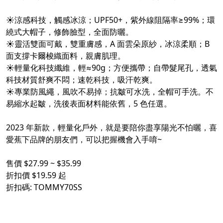
☀涼感科技，觸感冰涼；UPF50+，紫外線阻隔率≥99%；環
繞式大帽子，修飾臉型，全面防曬。
☀靈活雙面可戴，雙重膚感，A 面雲朵原紗，冰涼柔順；B
面支撐卡爾梭織面料，親膚肌理。
☀輕量化科技纖維，輕≈90g；方便攜帶；自帶髮尾孔，透氣
科技材質舒爽不悶；速乾科技，吸汗乾爽。
☀專業防風繩，風吹不易掉；抗皺可水洗，全帽可手洗。不
易縮水起皺，洗後表面材料能依舊，5 色任選。
2023 年新款，輕量化戶外，就是要陪你盡享陽光不怕曬，喜
愛蕉下品牌的朋友們，可以把握機會入手唷~
售價 $27.99 ~ $35.99
折扣價 $19.59 起
折扣碼: TOMMY70SS