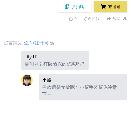
折扣碼
來逛逛
0
通知我
分享
留言請先
登入/註冊
帳號
Lily LF
请问可以有防晒衣的优惠吗？
小緣
男款還是女款呢？小幫手來幫你注意一
下～