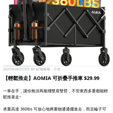
2025年08月03日
BY 好物報報 - 小冰
【輕鬆推走】AOMIA 可折疊手推車 $29.99
一車在手，讓你無須再摧殘雙肩雙臂，不管東西多重都能輕
鬆推著走~
承重高達 360lbs 可放心地將重物通通擺進去，而且輪子可