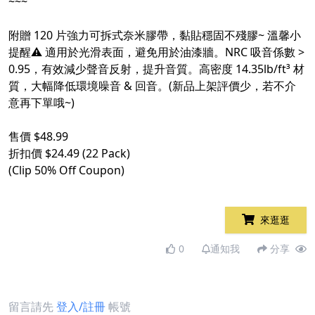
~~~
附贈 120 片強力可拆式奈米膠帶，黏貼穩固不殘膠~ 溫馨小
提醒⚠️ 適用於光滑表面，避免用於油漆牆。NRC 吸音係數 >
0.95，有效減少聲音反射，提升音質。高密度 14.35lb/ft³ 材
質，大幅降低環境噪音 & 回音。(新品上架評價少，若不介
意再下單哦~)
售價 $48.99
折扣價 $24.49 (22 Pack)
(Clip 50% Off Coupon)
來逛逛
0
通知我
分享
留言請先
登入/註冊
帳號