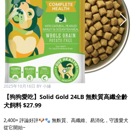
2025年10月16日
BY 小緣
【狗狗愛吃】Solid Gold 24LB 無麩質高纖全齡
犬飼料 $27.99
2,400+ 評論好評🐶🐾 無麩質、高纖維、易消化，守護愛犬
從它開始~