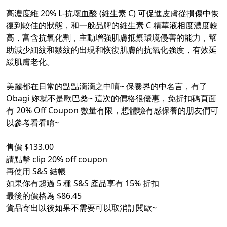
高濃度維 20% L-抗壞血酸 (維生素 C) 可促進皮膚從損傷中恢
復到較佳的狀態，和一般品牌的維生素 C 精華液相度濃度較
高，富含抗氧化劑，主動增強肌膚抵禦環境侵害的能力，幫
助減少細紋和皺紋的出現和恢復肌膚的抗氧化強度，有效延
緩肌膚老化。
美麗都在日常的點點滴滴之中唷~ 保養界的中名言，有了
Obagi 妳就不是歐巴桑~ 這次的價格很優惠，免折扣碼頁面
有 20% Off Coupon 數量有限，想體驗有感保養的朋友們可
以參考看看唷~
售價 $133.00
請點擊 clip 20% off coupon​
再使用 S&S 結帳
如果你有超過 5 種 S&S 產品享有 15% 折扣
最後的價格為 $86.45
貨品寄出以後如果不需要可以取消訂閱歐~