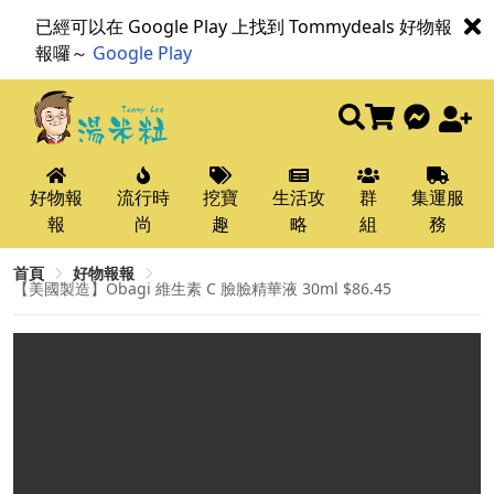
已經可以在 Google Play 上找到 Tommydeals 好物報
報囉～
Google Play
好物報
流行時
挖寶
生活攻
群
集運服
報
尚
趣
略
組
務
首頁
好物報報
【美國製造】Obagi 維生素 C 臉臉精華液 30ml $86.45