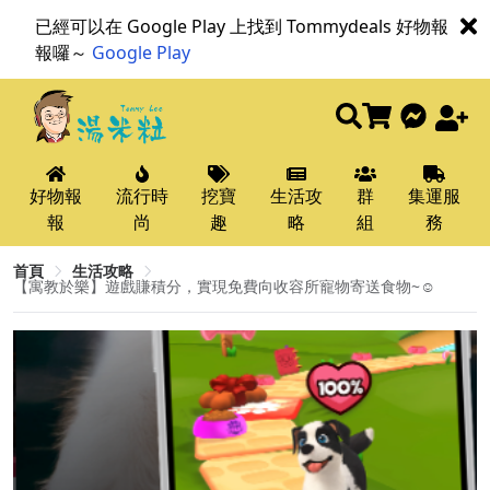
已經可以在 Google Play 上找到 Tommydeals 好物報
報囉～
Google Play
好物報
流行時
挖寶
生活攻
群
集運服
報
尚
趣
略
組
務
首頁
生活攻略
【寓教於樂】遊戲賺積分，實現免費向收容所寵物寄送食物~☺️