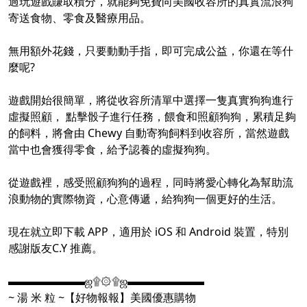
過玩遊戲賺取積分，就能夠免費向美國收容所的真實流浪狗
寄送食物、零食及醫療用品。
無用額外花錢，只要動動手指，即可完成公益，你還在等什
麼呢?
遊戲開始很簡單，將從收容所清單中選擇一隻真實狗狗進行
虛擬照顧， 點擊骰子進行任務，餵食和照顧狗狗，累積足夠
的飼料，將會由 Chewy 自動寄狗飼料到收容所，當然遊戲
當中也會獲得零食，給予認養的虛擬狗狗。
從遊戲裡，感受照顧狗狗的過程，同時將愛心轉化為幫助流
浪動物的實際物資，心意傳遞，給狗狗一個更好的生活。
現在就立即下載 APP，適用於 iOS 和 Android 裝置，特別
感謝版友C.Y 推薦。
▬▬▬▬▬▬▬ஜ۩۞۩ஜ▬▬▬▬▬▬▬
~ 湯 米 粒 ~【好物報報】美國優惠購物